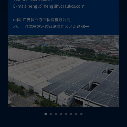
E-mail: hengli@henglihydraulics.com
电话：+864001018889
邮箱：hengli@henglihydraulics.com
中国-江苏恒立液压科技有限公司
地址：江苏省常州市武进高新区龙资路88号
Tel: +86 4001 0188 89
E-mail: hengli@henglihydraulics.com
中国-江苏恒立液压铸造分公司
地址：江苏省常州市武进高新区龙飞路29号
Tel: 0519-81986220
E-mail: xujing@henglihydraulics.com
中国-常州恒立气动科技有限公司
地址：江苏省常州市武进区雪堰镇工业集中区恒立路12号
Tel: 0510-85591888
E-mail: xm@wxhengli.com
中国-上海立新液压有限公司