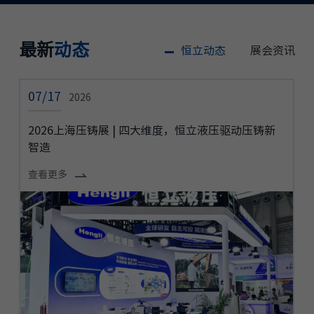
地址：上海市闵行区朱行路81号
Tel: 86-021-31616718转0
E-mail: hengli@henglihydraulics.com
最新
动态
恒立动态
展会资讯
中国-常州恒立表面技术有限公司
地址：江苏省武进高新技术产业开发区龙惠路37号
07/17
0
2026
Tel: 15006127963
E-mail: chenzhaojian@henglihydraulics.com
2026上海压铸展 | 四大维度，恒立液压驱动压铸新
智造
查看更多