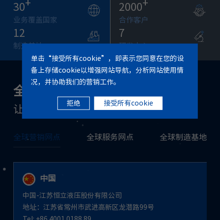
+
+
30
2000
业务覆盖国家
合作客户
12
7
制造基地
研发中心
单击“接受所有cookie”，即表示您同意在您的设
备上存储cookie以增强网站导航，分析网站使用情
况，并协助我们的营销工作。
全球
布局
拒绝
接受所有cookie
让世界变得更加美好
全球营销网点
全球服务网点
全球制造基地
中国
中国-江苏恒立液压股份有限公司
中国-江苏恒立液压股份有限公司
地址：江苏省常州市武进高新区龙潜路99号
地址：江苏省常州市武进高新区龙潜路99号
Tel: +86 4001 0188 89
联系人：service