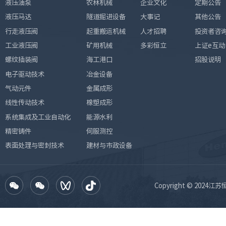
液压油泵
农林机械
企业文化
定期公告
液压马达
隧道掘进设备
大事记
其他公告
行走液压阀
起重搬运机械
人才招聘
投资者咨
工业液压阀
矿用机械
多彩恒立
上证e互动
螺纹插装阀
海工港口
招股说明
电子驱动技术
冶金设备
气动元件
金属成形
线性传动技术
橡塑成形
系统集成及工业自动化
能源水利
精密铸件
伺服测控
表面处理与密封技术
建材与市政设备
Copyright © 2024江