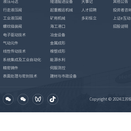
液压马达
隧道掘进设备
大事记
其他公告
行走液压阀
起重搬运机械
人才招聘
投资者咨
工业液压阀
矿用机械
多彩恒立
上证e互动
螺纹插装阀
海工港口
招股说明
电子驱动技术
冶金设备
气动元件
金属成形
线性传动技术
橡塑成形
系统集成及工业自动化
能源水利
精密铸件
伺服测控
表面处理与密封技术
建材与市政设备
Copyright © 2024江