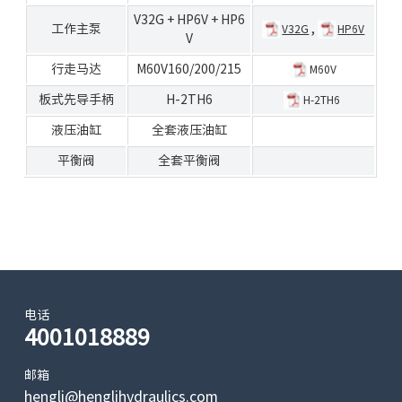
V32G
+
HP6V
+
HP6
工作主泵
,
V32G
HP6V
V
行走马达
M60V160/200/215
M60V
板式先导手柄
H-2TH6
H-2TH6
液压油缸
全套液压油缸
平衡阀
全套平衡阀
电话
4001018889
邮箱
hengli@henglihydraulics.com