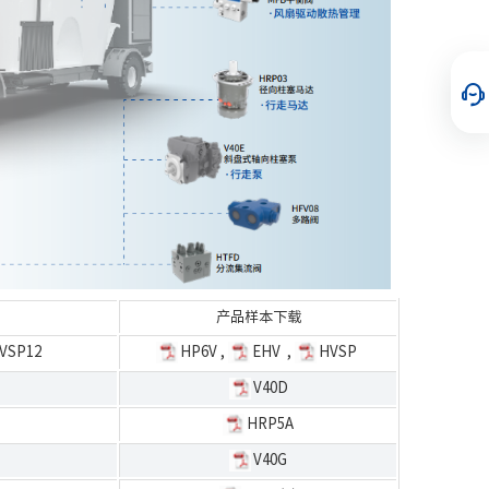
产品样本下载
VSP12
HP6V
,
EHV
,
HVSP
V40D
HRP5A
V40G