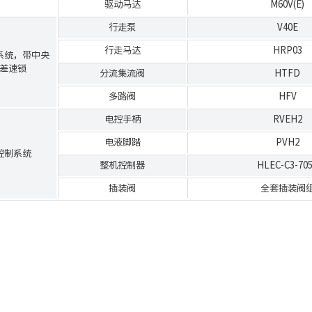
驱动马达
M60V(E)
行走泵
V40E
行走马达
HRP03
系统，带中央
差速锁
分流集流阀
HTFD
多路阀
HFV
电控手柄
RVEH2
电液脚踏
PVH2
控制系统
整机控制器
HLEC-C3-70
插装阀
全套插装阀