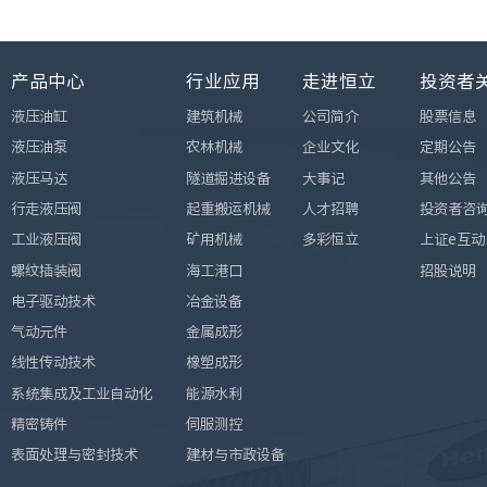
产品中心
行业应用
走进恒立
投资者
液压油缸
建筑机械
公司简介
股票信息
液压油泵
农林机械
企业文化
定期公告
液压马达
隧道掘进设备
大事记
其他公告
行走液压阀
起重搬运机械
人才招聘
投资者咨
工业液压阀
矿用机械
多彩恒立
上证e互动
螺纹插装阀
海工港口
招股说明
电子驱动技术
冶金设备
气动元件
金属成形
线性传动技术
橡塑成形
系统集成及工业自动化
能源水利
精密铸件
伺服测控
表面处理与密封技术
建材与市政设备