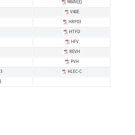
M60V(E)
V40E
HRP03
HTFD
HFV
REVH
PVH
53
HLEC-C
组