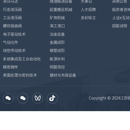
液压马达
隧道掘进设备
大事记
其他公告
行走液压阀
起重搬运机械
人才招聘
投资者咨
工业液压阀
矿用机械
多彩恒立
上证e互动
螺纹插装阀
海工港口
招股说明
电子驱动技术
冶金设备
气动元件
金属成形
线性传动技术
橡塑成形
系统集成及工业自动化
能源水利
精密铸件
伺服测控
表面处理与密封技术
建材与市政设备
Copyright © 2024江