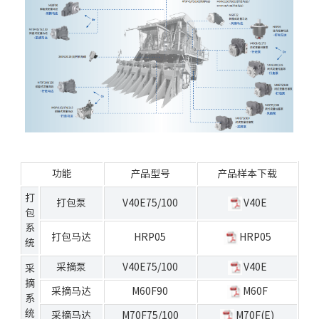
功能
产品型号
产品样本下载
打
打包泵
V40E75/100
V40E
包
系
打包马达
HRP05
HRP05
统
采摘泵
V40E75/100
V40E
采
摘
采摘马达
M60F90
M60F
系
统
采摘马达
M70F75/100
M70F(E)