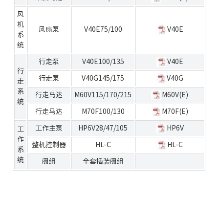
风
机
风扇泵
V40E75/100
V40E
系
统
行走泵
V40E100/135
V40E
行
行走泵
V40G145/175
V40G
走
系
行走马达
M60V115/170/215
M60V(E)
统
行走马达
M70F100/130
M70F(E)
工作主泵
HP6V28/47/105
HP6V
工
作
整机控制器
HL-C
HL-C
系
统
阀组
全套插装阀组