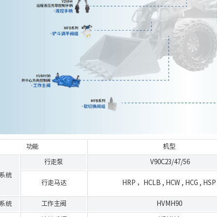
功能
机型
行走泵
V90C23/47/56
系统
行走马达
HRP
，
HCLB
,
HCW
,
HCG
,
HSP
系统
工作主阀
HVMH90