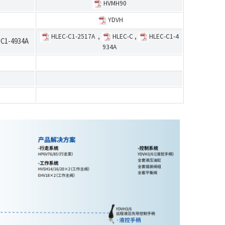
HVMH90
YDVH
HLEC-C1-2517A
,
HLEC-C
,
HLEC-C1-4
C1-4934A
934A