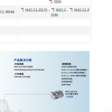
YDVH
HLEC-C1-2517A
,
HLEC-C
,
HLEC-C1-4
C1-4934A
934A