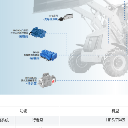
功能
机型
走系统
行走泵
HP6V76/85