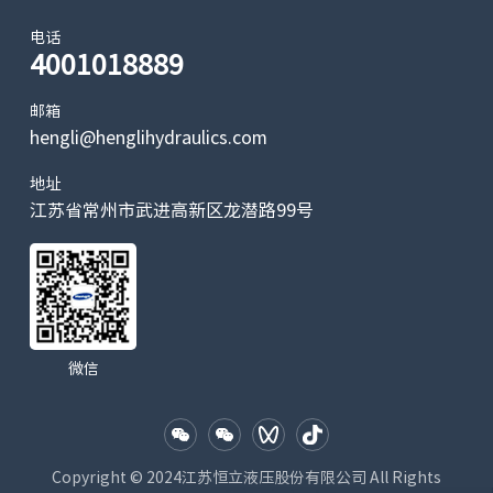
连
371
389
349
305
303
288
259
最高转
续
电话
速
4001018889
断
(rpm)
513
488
422
373
368
333
289
续
邮箱
连
hengli@henglihydraulics.com
274
387
501
587
663
756
880
最大扭
续
矩
地址
断
(Nm)
316
445
568
671
768
882
1011
小麦机
江苏省常州市武进高新区龙潜路99号
续
连
207
207
207
207
207
207
207
续
最大压
断
差
241
241
241
241
241
241
241
续
(bar)
微信
峰
276
276
276
276
276
276
276
值
连
45
61
68
68
76
83
83
最大流
续
Copyright © 2024江苏恒立液压股份有限公司 All Rights
量