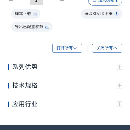
加入购物车
样本下载
获取3D/2D图纸
导出已配置参数
打开所有
|
关闭所有
系列优势
优化的高压的组合密封设计，提供了优良的密封性能
和可靠性
技术规格
采用滚柱轴承结构，承受径向负荷能力强
HCW
HCW
HCW
HCW
HCW
HCW
HCW
独特的平衡盘设计，确保低速高压下的平稳运转
类型
HCG
HCG
HCG
HCG
HCG
HCG
HCG
联动机构的全流量降温处理，获得更长的寿命
应用行业
先进的配流系统设计极大的提高了效率，并使马达更
120
160
200
230
260
300
350
加紧凑
排量
提供多种可选择的法兰连接尺寸，方便安装
116.8
157
198
225
253
291
328
3
(cm
/rev.)