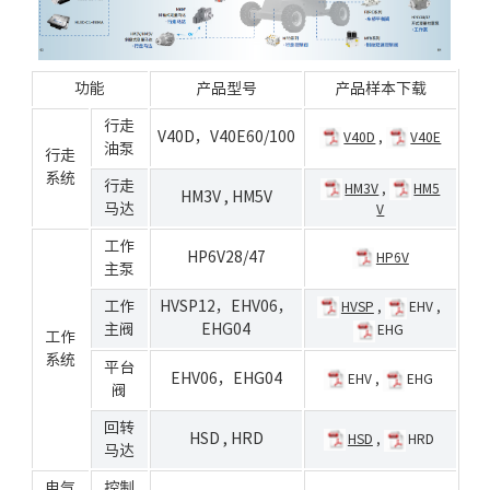
功能
产品型号
产品样本下载
行走
V40D
，
V40E60/100
V40D
,
V40E
油泵
行走
系统
行走
HM3V
,
HM5
HM3V
,
HM5V
马达
V
工作
HP6V28/47
HP6V
主泵
工作
HVSP12
，
EHV06
，
HVSP
,
EHV
,
主阀
EHG04
EHG
工作
系统
平台
EHV06
，
EHG04
EHV
,
EHG
阀
回转
HSD
,
HRD
HSD
,
HRD
马达
电气
控制