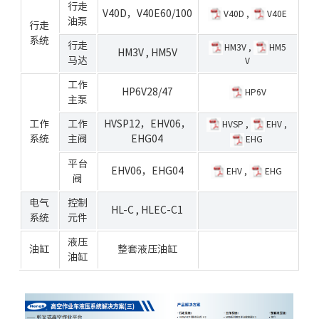
行走
V40D
，
V40E60/100
V40D
,
V40E
油泵
行走
系统
行走
HM3V
,
HM5
HM3V
,
HM5V
马达
V
工作
HP6V28/47
HP6V
主泵
工作
工作
HVSP12
，
EHV06
，
HVSP
,
EHV
,
系统
主阀
EHG04
EHG
平台
EHV06
，
EHG04
EHV
,
EHG
阀
电气
控制
HL-C
,
HLEC-C
1
系统
元件
液压
油缸
整套液压油缸
油缸