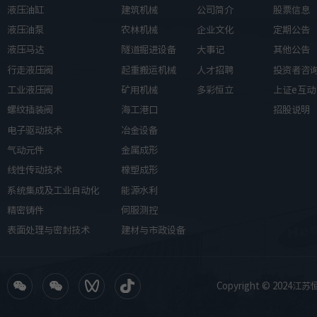
(S2-2min)
液压油缸
建筑机械
公司简介
股票信息
）
液压油泵
农林机械
企业文化
定期公告
48VDC
交流电机
175A (S2-60min) / 4
流电机（T 型）
液压马达
隧道掘进设备
大事记
其他公告
(S2-2min)
行走液压阀
起重搬运机械
人才招聘
投资者咨
伸缩臂叉车
48VDC
交流电机
175A (S2-60min) / 3
工业液压阀
矿用机械
多彩恒立
上证e互动
(S2-2min)
螺纹插装阀
海工港口
招股说明
电子驱动技术
冶金设备
24VDC
交流电机
130A (S2-60min)/28
气动元件
金属成形
(S2-2min)
线性传动技术
橡塑成形
系统集成及工业自动化
能源水利
精密铸件
伺服测控
表面处理与密封技术
建材与市政设备
Copyright © 2024江