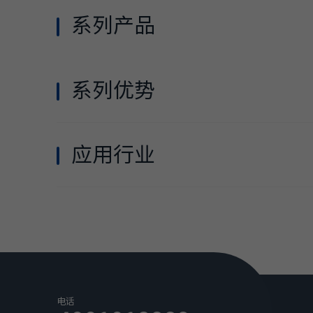
系列产品
型号
类型
HLEC-AC1-48-T-240-
双交一直电驱控制器
系列优势
240
• 符合 2 类安全架构，通过锁步核实现芯片的冗余监控
HLEC-AC1-80-450
单交流电驱控制器
• 支持 CAN BootLoader 进行代码更新
• 采用高效磁场定向控制（FOC）算法
应用行业
HLEC-AC1-24-T-200-
双交一直电驱控制器
280
• 具有电流闭环控制的多路输出驱动接口
• 可适配不同类型的位置反馈类型
• 多路高精度比例阀输出驱动端口
HLEC-AC1-80-D-375
双交流电驱控制器
• 基于 AUTOSAR 的底层软件驱动
HLEC-AC1-48-D-240
双交流电驱控制器
• 可配置的多路输入接口
• 12V 和 5V 输出电源
HLEC-AC1-24-D-200
双交流电驱控制器
电话
• 基于 simulink 的模型开发