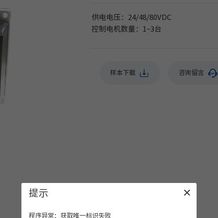
供电电压：24/48/80VDC
控制电机数量：1~3台
样本下载
咨询留言
提示
×
程序异常：获取唯一标识失败