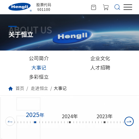
股票代码
601100
ABOUT US
关于恒立
公司简介
企业文化
大事记
人才招聘
多彩恒立
首页
走进恒立
大事记
2025
年
2024
年
2023
年
20