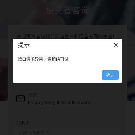
投资者咨询
欢迎投资者与我们交流生产和经营方面的事宜!
提示
提示
×
×
电话：
0519-86163673
接口请求异常！请稍候再试
接口请求异常！请稍候再试
传真：
确定
确定
0519-86153331
邮箱：
hlzqb@henglihydraulics.com
联系人
*