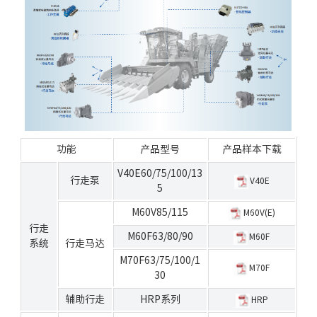
功能
产品型号
产品样本下载
V40E60/75/100/13
行走泵
V40E
5
M60V85/115
M60V(E)
行走
M60F63/80/90
M60F
系统
行走马达
M70F63/75/100/1
M70F
30
辅助行走
HRP系列
HRP