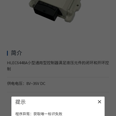
简介
HLEC6448A小型通用型控制器满足液压元件的闭环和开环控
制
供电电压：8V~36V DC
提示
×
资料下载
咨询留言
程序异常：获取唯一标识失败