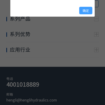
打开所有
|
关闭所有
确定
系列产品
HLEC-64416
加入购物车
系列优势
高性能的 32 位 ARM Cortex-M4 的 MCU, 主频高达
小型通用控制器
23
22
168MHz
否
宽电压使用范围 8V~36V
应用行业
严苛的工作温度 -40℃ ~+75℃
端口防护以及故障检测
HLEC-6448A
加入购物车
IP66/IP67 防护等级
严苛的 EMC 及可靠性测试标准
小型通用控制器
25
17
高标准的电磁线圈电流控制精度及响应时间
否
支持 C/Simulink 的开发环境
电话
4001018889
正面吊
装载机
邮箱
hengli@henglihydraulics.com