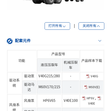
打开所有
|
关闭所有
配套元件
产品型号
功能
产品样本下载
机械压裂
液压压裂车
车
驱动泵
V40G215/280
-
V40G
驱动系
驱动马
统
M60V170/215
-
M60V(E)
达
,
HP6V
风扇泵
HP6V65
V40E100
V40E
风扇系
统