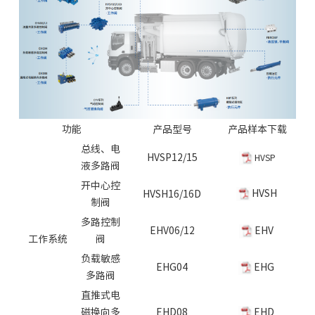
功能
产品型号
产品样本下载
总线、电
HVSP12/15
HVSP
液多路阀
开中心控
HVSH
HVSH16/16D
制阀
多路控制
EHV06/12
EHV
工作系统
阀
负载敏感
EHG04
EHG
多路阀
直推式电
磁换向多
EHD08
EHD