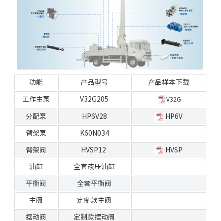
功能
产品型号
产品样本下载
工作
主泵
V32G205
V32G
分配泵
HP6V28
HP6V
臂架泵
K60N034
臂架阀
HVSP12
HVSP
油缸
全套液压油缸
平衡
阀
全套平衡
阀
主阀
定制款
主阀
摆动阀
定制款摆动阀