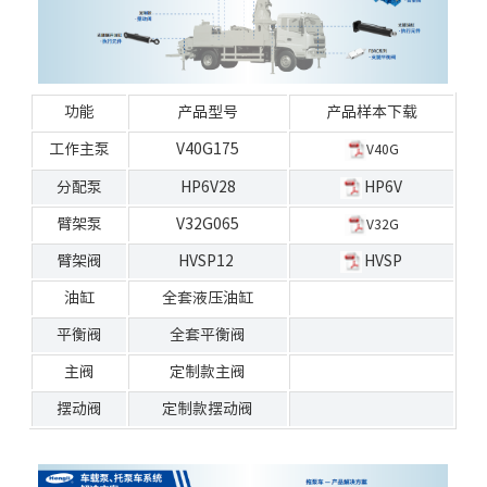
功能
产品型号
产品样本下载
工作
主泵
V40G175
V40G
分配泵
HP6V28
HP6V
臂架泵
V32G065
V32G
臂架阀
HVSP12
HVSP
油缸
全套液压油缸
平衡
阀
全套平衡阀
主阀
定制款主阀
摆动阀
定制款摆动阀