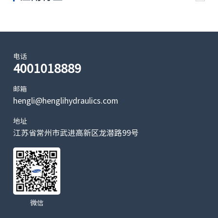
V32G06
65
420
450
低噪音
5
V32G11
110
420
450
0
V32G14
电话
145
420
450
4001018889
5
V32G16
160
420
450
邮箱
0
hengli@henglihydraulics.com
V32G20
203
420
450
5
地址
锻压机
江苏省常州市武进高新区龙潜路99号
V32G28
280
420
450
0
V32G30
300
380
420
0
微信