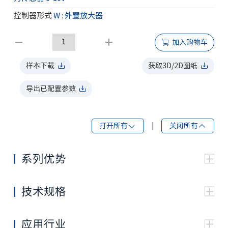
控制器形式
W : 外置放大器
加入购物车
样本下载
获取3D/2D图纸
导出已配置参数
打开所有
|
关闭所有
系列优势
持续压力高
优越的自吸性能
技术规格
较低的出油口待机压力（10bar），降低功率损耗
压力bar
采用加强型轴承，提高使用寿命
规格
排量 cc/rev
额定
峰值
紧凑型设计，实现更高功率密度比的突破
应用行业
有效降低滞环量，控制精度高