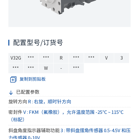
配置型号/订货号
V32G
***
***
R
***
***
V
3
***
***
W
-
***
复制到剪贴板
已配置参数
旋转方向
R : 右旋，顺时针方向
密封件
V : FKM（氟橡胶），允许温度范围 -25℃ ~ 115℃
（标配）
斜盘角度指示器辅助功能
3 : 带斜盘摆角传感器 0.5-4.5V 和压
力传感器 0-10V