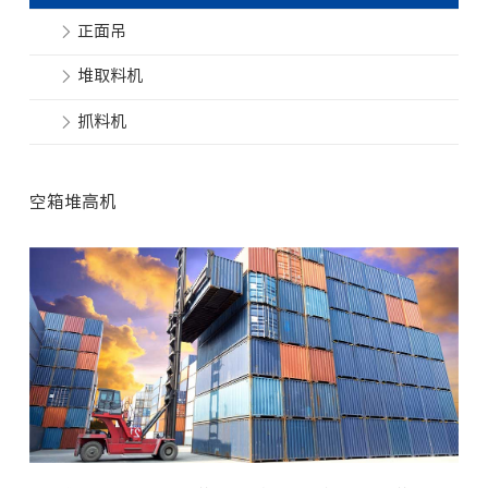
正面吊
堆取料机
抓料机
空箱堆高机