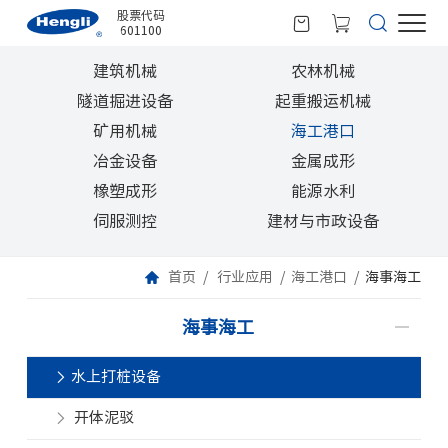
股票代码
601100
建筑机械
农林机械
隧道掘进设备
起重搬运机械
矿用机械
海工港口
冶金设备
金属成形
橡塑成形
能源水利
伺服测控
建材与市政设备
首页
行业应用
海工港口
海事海工
海事海工
水上打桩设备
开体泥驳