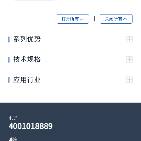
打开所有
|
关闭所有
系列优势
卓越的高速运转性能和平稳的启动性能：通过旋转机
构零部件的优化设计实现了高速运转的平稳和启动顺
技术规格
畅
M70F
45
-
-
63
-
75
卓越的低速性能：在低速领域内发挥卓越的控制性能
M70F(E)
-
45
55
-
65
-
紧凑的形状：通过采用斜盘式结构，使结构更加紧凑
应用行业
长寿命：通过斜盘式结构，实现了轴承的长寿化
最大
排
3
量：
44.2
45
55
63
65
75
cm
Vma
x
电话
最高
4001018889
转
-1
4100
4000
3900
3800
3800
395
min
速：
邮箱