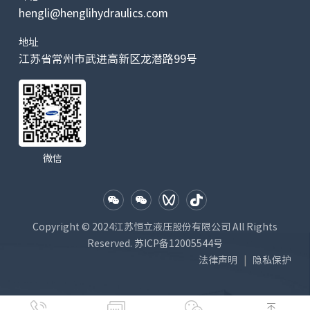
N
hengli@henglihydraulics.com
额定
地址
压
小麦机
江苏省常州市武进高新区龙潜路99号
力：
bar
345
280
400
400
280
400
Pno
m
最大
压
力：
bar
415
350
450
450
350
450
微信
Pm
ax
额定
壳体
bar
3
Copyright © 2024江苏恒立液压股份有限公司 All Rights
压力
Reserved.
苏ICP备12005544号
法律声明
隐私保护
|
最大
壳体
bar
5
压力