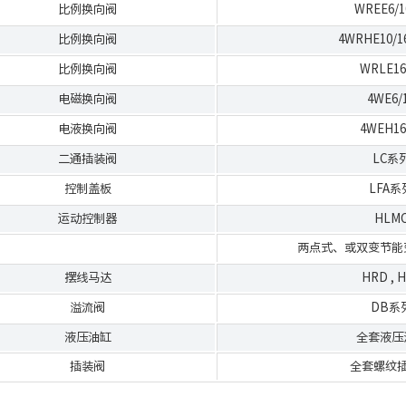
比例换向阀
WREE6/1
比例换向阀
4WRHE10/16
比例换向阀
WRLE16
电磁换向阀
4WE6/
电液换向阀
4WEH16
二通插装阀
LC系
控制盖板
LFA系
运动控制器
HLM
两点式、或双变节能
摆线马达
HRD
,
H
溢流阀
DB系
液压油缸
全套液压
插装阀
全套螺纹