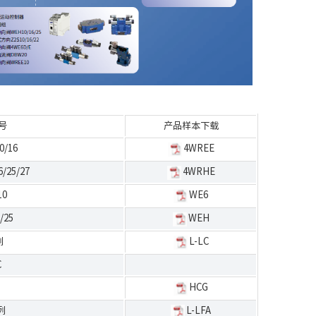
号
产品样本下载
0/16
4WREE
/25/27
4WRHE
10
WE6
/25
WEH
列
L-LC
C
HCG
列
L-LFA