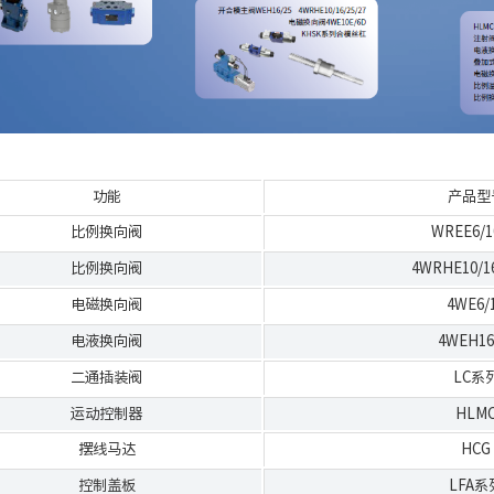
功能
产品型
比例换向阀
WREE6/1
比例换向阀
4WRHE10/16
电磁换向阀
4WE6/
电液换向阀
4WEH16
二通插装阀
LC系
运动控制器
HLM
摆线马达
HCG
控制盖板
LFA系