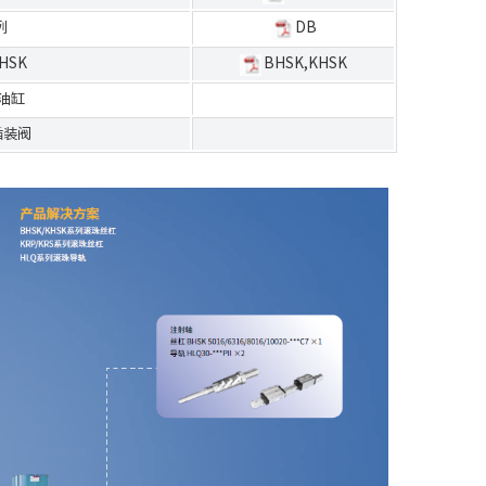
列
DB
HSK
BHSK,KHSK
油缸
插装阀