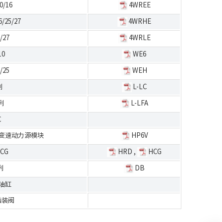
0/16
4WREE
/25/27
4WRHE
/27
4WRLE
10
WE6
/25
WEH
列
L-LC
列
L-LFA
C
变速动力源模块
HP6V
CG
HRD
,
HCG
列
DB
油缸
插装阀