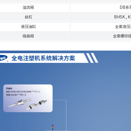
溢流阀
DB系
丝杠
BHSK
,
K
液压油缸
全套液压
插装阀
全套螺纹