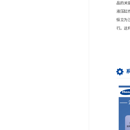
品的关
液压缸
恒立为
行。这