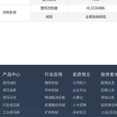
整机控制器
HLEC6448A
控制系统
阀组
全套插装阀组
产品中心
行业应用
走进恒立
投资者
液压油缸
建筑机械
公司简介
股票信息
液压油泵
农林机械
企业文化
定期公告
液压马达
隧道掘进设备
大事记
其他公告
行走液压阀
起重搬运机械
人才招聘
投资者咨
工业液压阀
矿用机械
多彩恒立
上证e互动