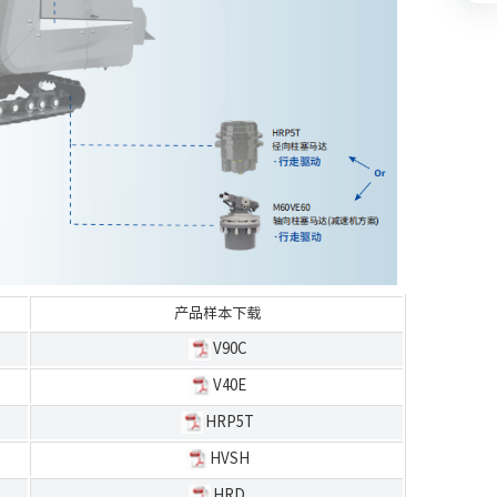
产品样本下载
V90C
V40E
HRP5T
HVSH
HRD