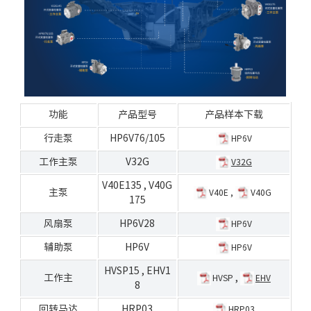
功能
产品型号
产品样本下载
行走泵
HP6V76/105
HP6V
工作主泵
V32G
V32G
V40E135
,
V40G
主泵
V40E
,
V40G
175
风扇泵
HP6V28
HP6V
辅助泵
HP6V
HP6V
HVSP15
,
EHV1
工作主
,
HVSP
EHV
8
回转马达
HRP03
HRP03