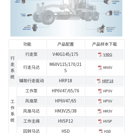
功能
产品配置
产品样本下载
行走泵
V40G145/175
V40G
行
走
M60V115/170/21
行走马达
M60V
系
5
统
辅助行走驱动
HRP18
HRP18
工作泵
HP6V47/65/76
HP6V
风扇泵
HP6V47/65
HP6V
工
作
风扇马达
HM3V25/38
HM3V
系
统
工作主阀
HVSP12
HVSP
回转马达
HSD
HSD