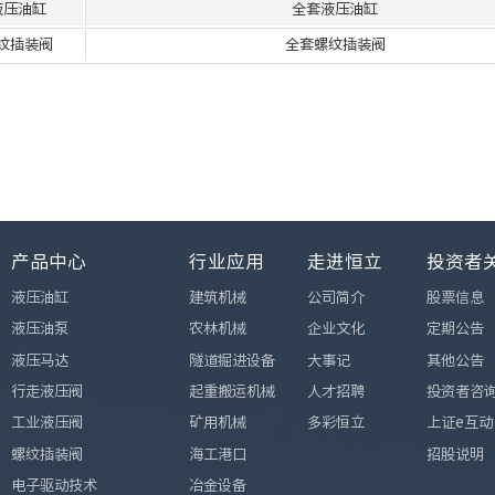
液压油缸
全套液压油缸
纹插装阀
全套螺纹插装阀
产品中心
行业应用
走进恒立
投资者
液压油缸
建筑机械
公司简介
股票信息
液压油泵
农林机械
企业文化
定期公告
液压马达
隧道掘进设备
大事记
其他公告
行走液压阀
起重搬运机械
人才招聘
投资者咨
工业液压阀
矿用机械
多彩恒立
上证e互动
螺纹插装阀
海工港口
招股说明
电子驱动技术
冶金设备