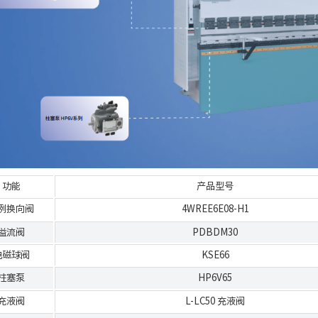
功能
产品型号
例换向阀
4WREE6E08-H1
溢流阀
PDBDM30
电磁球阀
KSE66
柱塞泵
HP6V65
充液阀
L-LC50 充液阀