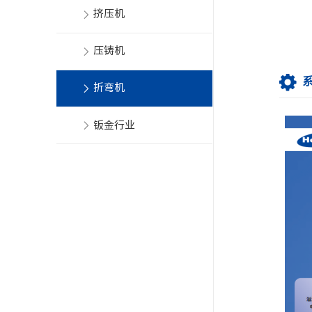
挤压机
压铸机
折弯机
钣金行业