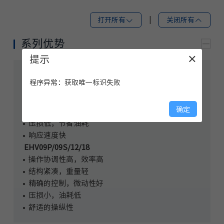
打开所有
|
关闭所有
系列优势
提示
×
EHV06
程序异常：获取唯一标识失败
• 效率高
• 体积小，重量轻
确定
• 精确的流量分配
• 压损低，节省油耗
• 响应速度快
EHV09P/09S/12/18
• 操作协调性高，效率高
• 结构紧凑，重量轻
• 精确的控制，微动性好
• 压损小，油耗低
• 舒适的操纵性