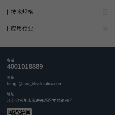
技术规格
EH
规格
EHV06
EHV09P
EHV09S
V1
EHV18
2
应用行业
通用
片式结构 ,
片式结构，比例控制，负载敏
结构
负载敏感，
感，阀后补偿
阀后补偿
JIS
电话
ISO
4001018889
油口连接尺
B2
JISB2
BSP（管螺
ISO1179-1
寸
351
351-1
纹）
-1
邮箱
玉米机
高空作业车
hengli@henglihydraulics.com
7.9
首联
4.27/5.3
3.4
9.2
2
地址
中间联
江苏省常州市武进高新区龙潜路99号
3.5
/
/
/
/
通用
带安全
5.58
/
/
/
/