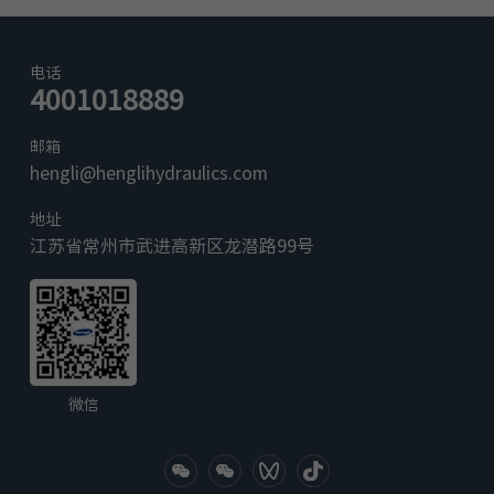
首联
4.2/6.3
中间联通用
2.8
重量 (kg)
中间联带液控单向阀
3.2
电话
4001018889
尾联
0.6/0.8
小麦机
玉米机
液压
邮箱
最大流量
Q (L/min)
30/60
hengli@henglihydraulics.com
P (bar)
315
油口最大工作
地址
压力
A/B (bar)
315
江苏省常州市武进高新区龙潜路99号
电 气
· 电开关/电比例
·接头：Deutsch DT04-2P
·防护等级： IP69k
·供电电压：12 或 24VDC
使用环境
微信
(HL，HLP) 按 DIN51 524 标准； 液压油
液压油液
液 HEES( 合成醇 ) 按 VDMA24568 标准
液压油液温度