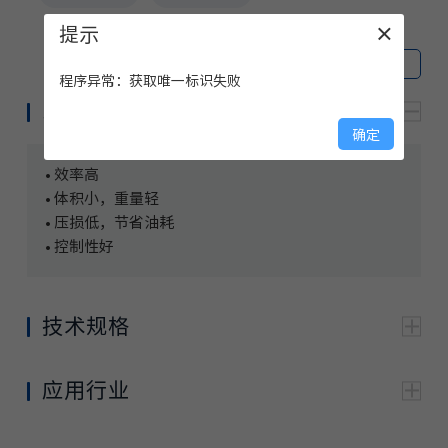
提示
×
打开所有
|
关闭所有
程序异常：获取唯一标识失败
系列优势
确定
• 效率高
• 体积小，重量轻
• 压损低，节省油耗
• 控制性好
技术规格
通用
结构
片式结构
应用行业
通径
08
油口连接尺寸
ISO 1179/ISO6149