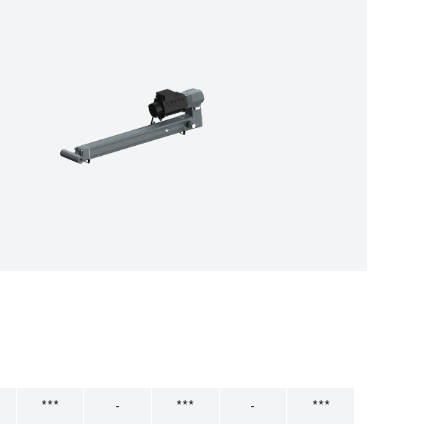
***
-
***
-
***