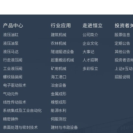
产品中心
行业应用
走进恒立
投资者
液压油缸
建筑机械
公司简介
股票信息
液压油泵
农林机械
企业文化
定期公告
液压马达
隧道掘进设备
大事记
其他公告
行走液压阀
起重搬运机械
人才招聘
投资者咨
工业液压阀
矿用机械
多彩恒立
上证e互动
螺纹插装阀
海工港口
招股说明
电子驱动技术
冶金设备
气动元件
金属成形
线性传动技术
橡塑成形
系统集成及工业自动化
能源水利
精密铸件
伺服测控
表面处理与密封技术
建材与市政设备