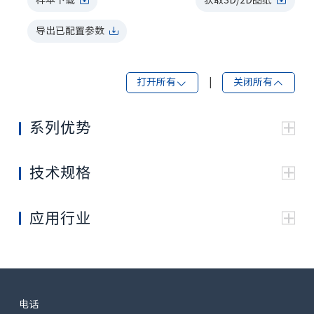
导出已配置参数
打开所有
|
关闭所有
系列优势
滚子轴承和滚针轴承的组合使用，提供高强度的负荷
能力
技术规格
采用了独特的摩擦材料和高强度的弹簧设计，使用寿
规格
HBK1150
HBK1500
命长，制动可靠性高
最小静态扭矩 Nm
1150
1500
为进一步延长使用寿命和降低噪音， 所有核心部件浸
应用行业
在油中工作
制动释放压力 bar
28
最大
释放
压力 bar
250
3
11.5
制动释放的最小油量 cm
最高转速 rpm
250
电话
3