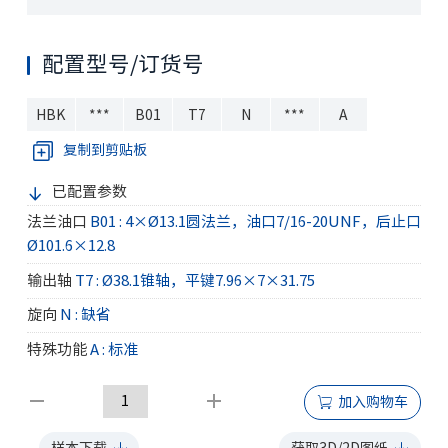
配置型号/订货号
HBK
***
B01
T7
N
***
A
复制到剪贴板
已配置参数
法兰油口
B01 : 4×Ø13.1圆法兰，油口7/16-20UNF，后止口
Ø101.6×12.8
输出轴
T7 : Ø38.1锥轴，平键7.96×7×31.75
旋向
N : 缺省
特殊功能
A : 标准
加入购物车
样本下载
获取3D/2D图纸