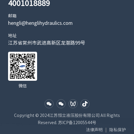
180
制动腔润滑油体积 cm
4001018889
最高工作油温 ℃
82
邮箱
重量 kg
16.1
17.2
hengli@henglihydraulics.com
地址
高空作业车
江苏省常州市武进高新区龙潜路99号
微信
Copyright © 2024江苏恒立液压股份有限公司 All Rights
Reserved.
苏ICP备12005544号
法律声明
隐私保护
|