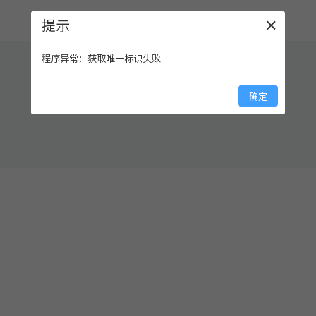
提示
×
程序异常：获取唯一标识失败
确定
RVEH2
RVEH3
10 ～ 32VDC
1.0V ＜输出电压＜
100mA 以下
4.0V
10A 以下
/