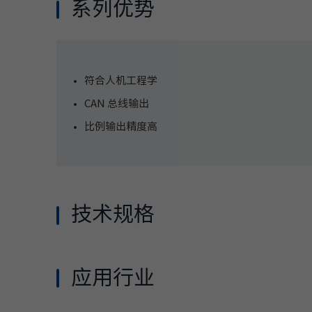
系列优势
符合人机工程学
CAN 总线输出
比例输出精度高
技术规格
规格
RVEH1
电源电压
应用行业
电源规格
消耗电流
100mA 以下
冲击电流
10A 以下