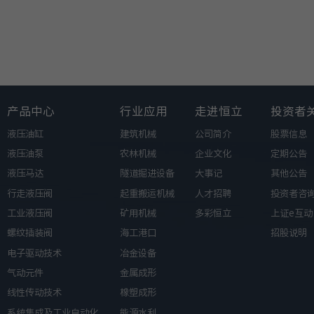
CAN (SAE J1939)
/
249
/
250kbps
/
20ms
/
产品中心
行业应用
走进恒立
投资者
/
PWM
液压油缸
建筑机械
公司简介
股票信息
/
5~95%
液压油泵
农林机械
企业文化
定期公告
/
500±50HZ
液压马达
隧道掘进设备
大事记
其他公告
75℃
-10~15℃
-40~75℃
-10~15℃
-40~75℃
行走液压阀
起重搬运机械
人才招聘
投资者咨
装载机
±2%
±3%
±2%
±3%
工业液压阀
矿用机械
多彩恒立
上证e互动
±1%
1%
±1%
1%
螺纹插装阀
海工港口
招股说明
-2%
-4%
-2%
-4%
电子驱动技术
冶金设备
气动元件
金属成形
2%
4%
2%
4%
线性传动技术
橡塑成形
-1%
-1%
-1%
-1%
系统集成及工业自动化
能源水利