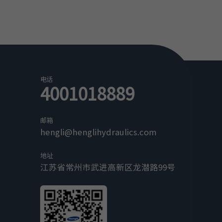
通信协议
CAN (SAE J1939)
源地址
249
通信速率
250kbps
采样周期
10ms
输出形式
/
电话
4001018889
PWM 占空比
/
PWM 频率
/
信号输出
邮箱
温度范围
-10~15℃
-40~
hengli@henglihydraulics.com
汽车起重机
中位
±2%
±3%
地址
±1%
1%
江苏省常州市武进高新区龙潜路99号
输出精度
+END
-2%
-4%
2%
4%
-END
-1%
-1%