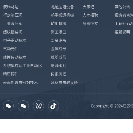
液压马达
隧道掘进设备
大事记
其他公告
行走液压阀
起重搬运机械
人才招聘
投资者咨
工业液压阀
矿用机械
多彩恒立
上证e互动
螺纹插装阀
海工港口
招股说明
电子驱动技术
冶金设备
气动元件
金属成形
线性传动技术
橡塑成形
系统集成及工业自动化
能源水利
精密铸件
伺服测控
表面处理与密封技术
建材与市政设备
Copyright © 2024江