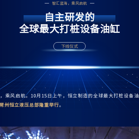
智汇蓝海，乘风启航
自主研发的
MAXIMUM CYLINDER
全球最大打桩设备油缸
下线仪式
，乘风启航。10月15日上午，恒立制造的全球最大打桩设备
常州恒立液压总部隆重举行
。