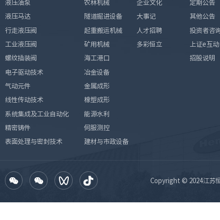
液压油泵
农林机械
企业文化
定期公告
液压马达
隧道掘进设备
大事记
其他公告
行走液压阀
起重搬运机械
人才招聘
投资者咨
工业液压阀
矿用机械
多彩恒立
上证e互动
螺纹插装阀
海工港口
招股说明
电子驱动技术
冶金设备
气动元件
金属成形
线性传动技术
橡塑成形
系统集成及工业自动化
能源水利
精密铸件
伺服测控
表面处理与密封技术
建材与市政设备
Copyright © 2024江