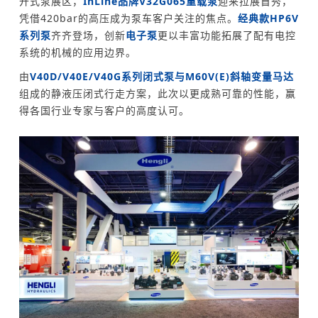
开式泵展区，
InLine品牌V32G065重载泵
迎来拉展首秀，
凭借420bar的高压成为泵车客户关注的焦点。
经典款HP6V
系列
泵
齐齐登场，创新
电子泵
更以丰富功能拓展了配有电控
系统的机械的应用边界。
由
V40D/V40E/V40G系列闭式泵与M60V(E)斜轴变量马达
组成的静液压闭式行走方案，此次以更成熟可靠的性能，赢
得各国行业专家与客户的高度认可。