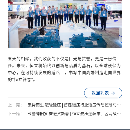
五天的相聚，我们收获的不仅是目光与赞誉，更是一份信
任。未来，恒立将始终以创新与品质为基石，以全球伙伴为
中心，在可持续发展的道路上，书写中国高端制造走向世界
的“恒立答卷”。
返回列表
上一篇：
聚势而生 赋能锻压 | 首届锻压行业液压传动控制与系
下一篇：
统集成技术应用研讨会全程直击
载誉辞旧岁 奋进贺新春 | 恒立液压连获市、区两级重
磅表彰