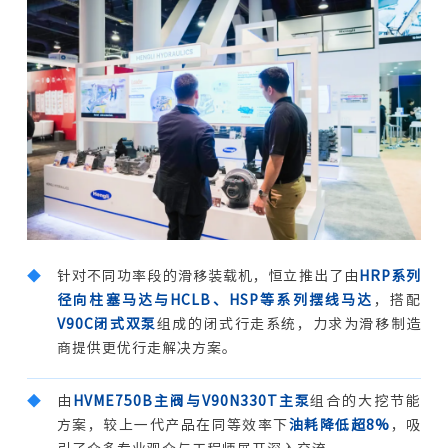
◆
针对不同功率段的滑移装载机，恒立推出了由
HRP系列
径向柱塞马达与HCLB、HSP等系列摆线马达
，搭配
V90C闭式双泵
组成的闭式行走系统，力求为滑移制造
商提供更优行走解决方案。
◆
由
HVME750B主阀与V90N330T主泵
组合的大挖节能
方案，较上一代产品在同等效率下
油耗降低超8%
，吸