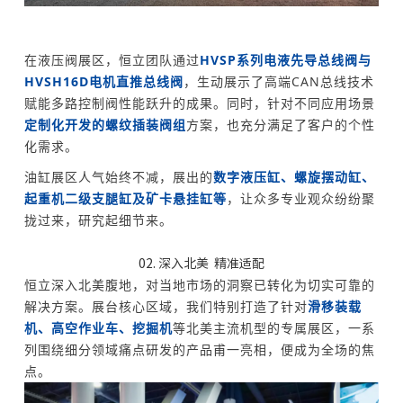
在液压阀展区，恒立团队通过
HVSP系列电液先导总线阀与
HVSH16D电机直推总线阀
，生动展示了高端CAN总线技术
赋能多路控制阀性能跃升的成果。同时，针对不同应用场景
定制化开发的螺纹插装阀组
方案，也充分满足了客户的个性
化需求。
油缸展区人气始终不减，展出的
数字液压缸、螺旋摆动缸、
起重机二级支腿缸及矿卡悬挂缸等
，让众多专业观众纷纷聚
拢过来，研究起细节来。
02. 深入北美 精准适配
恒立深入北美腹地，对当地市场的洞察已转化为切实可靠的
解决方案。展台核心区域，我们特别打造了针对
滑移装载
机、高空作业车、挖掘机
等北美主流机型的专属展区，一系
列围绕细分领域痛点研发的产品甫一亮相，便成为全场的焦
点。