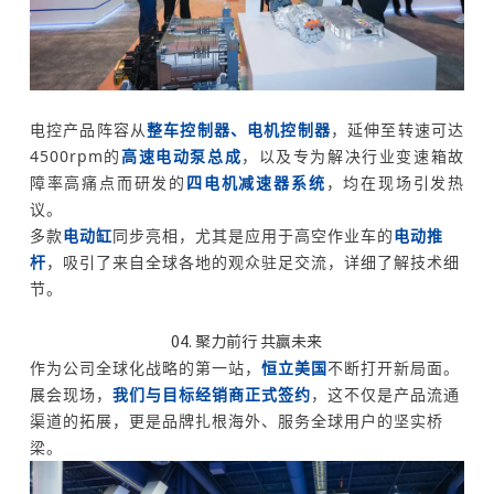
电控产品阵容从
整车控制器、电机控制器
，延伸至转速可达
4500rpm的
高速电动泵总成
，以及专为解决行业变速箱故
障率高痛点而研发的
四电机减速器系统
，均在现场引发热
议。
多款
电动缸
同步亮相，尤其是应用于高空作业车的
电动推
杆
，吸引了来自全球各地的观众驻足交流，详细了解技术细
节。
04. 聚力前行 共赢未来
作为公司全球化战略的第一站，
恒立美国
不断打开新局面。
展会现场，
我们
与目标经销商正式签约
，这不仅是产品流通
渠道的拓展，更是品牌扎根海外、服务全球用户的坚实桥
梁。