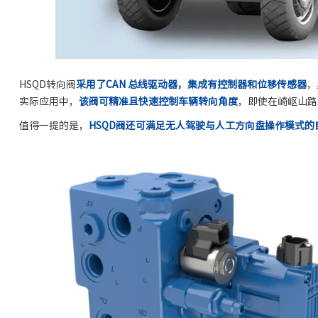
HSQD转向阀
采用了CAN 总线驱动器，集成有控制器和位移传感器
，
实际应用中，
该阀可精准且快速控制车辆转向角度
，即使在崎岖山路
值得一提的是，
HSQD阀还可满足无人驾驶与人工方向盘操作模式的