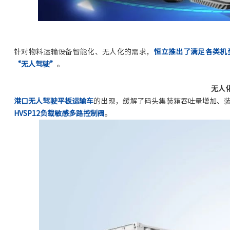
针对物料运输设备智能化、无人化的需求，
恒立推出了满足各类机
“无人驾驶”
。
无人化
港口‌无人驾驶平板运输车
的出现，缓解了码头集装箱吞吐量增加、
HVSP12
负载敏感
多路控制阀
。