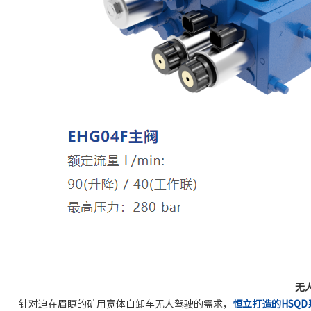
无
针对迫在眉睫的矿用宽体自卸车无人驾驶的需求，
恒立打造的HSQ