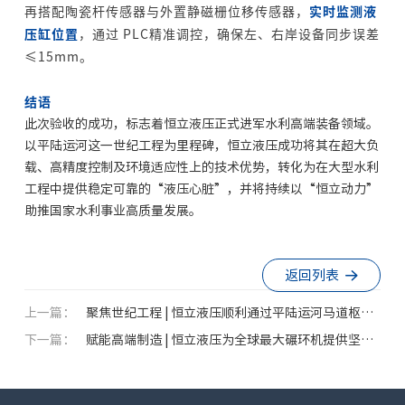
再搭配陶瓷杆传感器与外置静磁栅位移传感器，
实时监测液
压缸位置
，通过 PLC精准调控，确保左、右岸设备同步误差
≤15mm。
结语
此次验收的成功，标志着恒立液压正式进军水利高端装备领域。
以平陆运河这一世纪工程为里程碑，恒立液压成功将其在超大负
载、高精度控制及环境适应性上的技术优势，转化为在大型水利
工程中提供稳定可靠的“液压心脏”，并将持续以“恒立动力”
助推国家水利事业高质量发展。
返回列表
上一篇：
聚焦世纪工程 | 恒立液压顺利通过平陆运河马道枢纽
下一篇：
(右线)通航闸省水池工作阀门液压启闭机验收
赋能高端制造 | 恒立液压为全球最大碾环机提供坚实
支撑