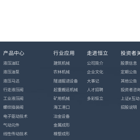
产品中心
行业应用
走进恒立
投资者
液压油缸
建筑机械
公司简介
股票信息
液压油泵
农林机械
企业文化
定期公告
液压马达
隧道掘进设备
大事记
其他公告
行走液压阀
起重搬运机械
人才招聘
投资者咨
工业液压阀
矿用机械
多彩恒立
上证e互动
螺纹插装阀
海工港口
招股说明
电子驱动技术
冶金设备
气动元件
金属成形
线性传动技术
橡塑成形