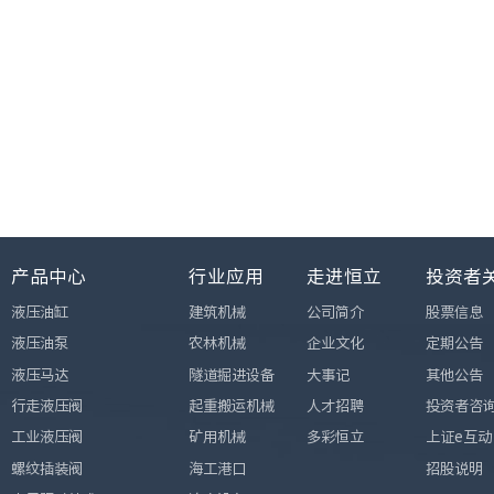
产品中心
行业应用
走进恒立
投资者
液压油缸
建筑机械
公司简介
股票信息
液压油泵
农林机械
企业文化
定期公告
液压马达
隧道掘进设备
大事记
其他公告
行走液压阀
起重搬运机械
人才招聘
投资者咨
工业液压阀
矿用机械
多彩恒立
上证e互动
螺纹插装阀
海工港口
招股说明