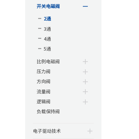
开关电磁阀
2通
3通
4通
5通
比例电磁阀
压力阀
方向阀
流量阀
逻辑阀
负载保持阀
电子驱动技术