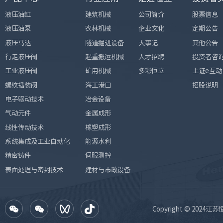
液压油缸
建筑机械
公司简介
股票信息
液压油泵
农林机械
企业文化
定期公告
液压马达
隧道掘进设备
大事记
其他公告
行走液压阀
起重搬运机械
人才招聘
投资者咨
工业液压阀
矿用机械
多彩恒立
上证e互动
螺纹插装阀
海工港口
招股说明
电子驱动技术
冶金设备
气动元件
金属成形
线性传动技术
橡塑成形
系统集成及工业自动化
能源水利
精密铸件
伺服测控
表面处理与密封技术
建材与市政设备
Copyright © 2024江