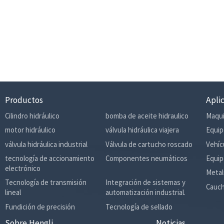
Productos
Apli
Cilindro hidráulico
bomba de aceite hidraulico
Maqui
motor hidráulico
válvula hidráulica viajera
Equip
válvula hidráulica industrial
Válvula de cartucho roscado
Vehíc
tecnología de accionamiento
Componentes neumáticos
Equip
electrónico
Metal
Tecnología de transmisión
Integración de sistemas y
Cauch
lineal
automatización industrial.
Fundición de precisión
Tecnología de sellado
Sobre Hengli
Noticias