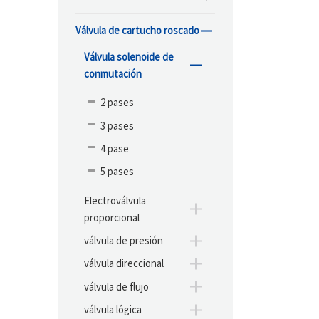
Válvula de cartucho roscado
Válvula solenoide de
conmutación
2 pases
3 pases
4 pase
5 pases
Electroválvula
proporcional
válvula de presión
válvula direccional
válvula de flujo
válvula lógica