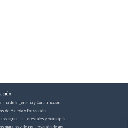
cación
naria de Ingeniería y Construcción
os de Minería y Extracción
ulos agrícolas, forestales y municipales.
os marinos y de conservación de agua