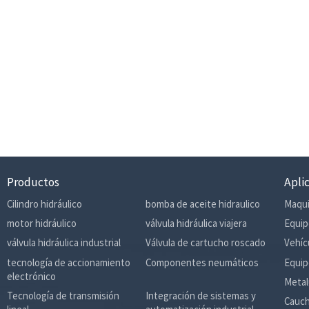
Productos
Apli
Cilindro hidráulico
bomba de aceite hidraulico
Maqui
motor hidráulico
válvula hidráulica viajera
Equip
válvula hidráulica industrial
Válvula de cartucho roscado
Vehíc
tecnología de accionamiento
Componentes neumáticos
Equip
electrónico
Metal
Tecnología de transmisión
Integración de sistemas y
Cauch