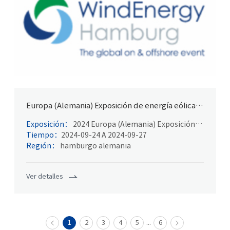
Europa (Alemania) Exposición de energía eólica
en Hamburgo
Exposición：
2024 Europa (Alemania) Exposición
de energía eólica de Hamburgo
Tiempo：
2024-09-24 A 2024-09-27
Región：
hamburgo alemania
Ver detalles
...
1
2
3
4
5
6