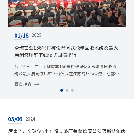
01/18
12/31
11/29
2026
2025
2025
全球首套156米打桩设备闭式能量回收系统及最大
聚焦世纪工程 | 恒立液压顺利通过平陆运河马道枢
恒立护航世纪工程 | 平陆运河马道枢纽(右线)通航
启闭液压缸下线仪式圆满举行
纽(右线)通航闸省水池工作阀门液压启闭机验收
闸的人字门和工作阀门液压启闭机顺利完成验收
1月16日上午，全球首套156米打桩设备闭式能量回收系
2025年12月26日，广西平陆运河建设有限公司在江苏恒
出场验收2025年11月20日，广西平陆运河建设有限公司
统及最大启闭液压缸下线仪式在江苏常州恒立液压总部成
立组织召开了西部陆海新通道（平陆）运河工程马道枢纽
在常州组织召开了平陆运河马道枢纽（右线）通航闸的
功举行。此次下线的核心产品，不仅展现出恒立液压在大
(右线)通航闸省水池工作阀门液压启闭机出厂验收会。这
上、下闸首人字门和工作阀门液压启闭机出厂验收会。会
查看详情
查看详情
查看详情
型高端装备制造领域的深厚实力与对技术创新的极致追
是继11月首次验收后，恒立液压在同一项目中迎来的第二
议在恒立液压股份厂区举行，聚集了来自业主、设计单
求，...
批...
位、监...
03/06
2024
厉害了，全球仅5个！恒立液压荣获德国普茨迈斯特年度