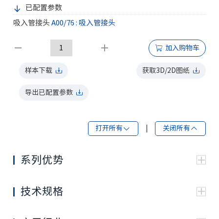
已配置参数
吸入管接头
A00/76 : 吸入管接头
加入购物车
样本下载
获取3D/2D图纸
导出已配置参数
打开所有
|
关闭所有
系列优势
技术规格
压力bar
转速r/min
排量
规格
额
峰
自吸最
增压最
cc/rev