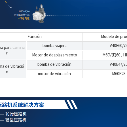
Función
Modelo de pro
bomba viajera
V40E60/7
ma para camina
r
Motor de desplazamiento
M60V(E)60
,
H
bomba de vibración
V40E47/7
ma de vibració
n
motor de vibración
M60F28