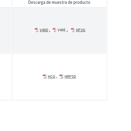
Descarga de muestra de producto
,
,
V40D
V40E
HP3G
HCG
,
HRP5D