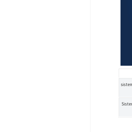
siste
Siste