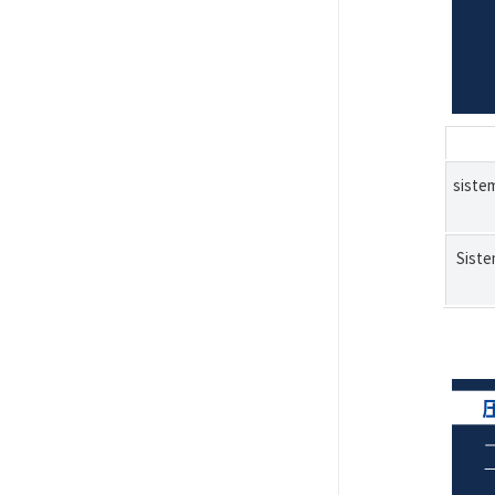
siste
Siste