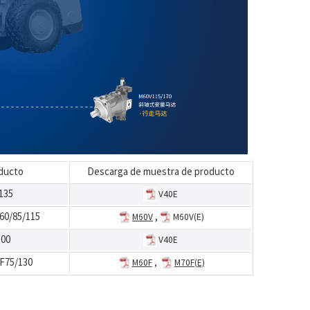
ducto
Descarga de muestra de producto
135
V40E
60/85/115
,
M60V
M60V(E)
100
V40E
F75/130
M60F
,
M70F(E)