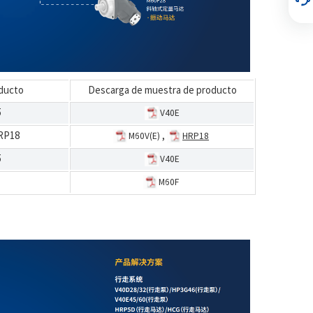
ducto
Descarga de muestra de producto
5
V40E
RP18
,
M60V(E)
HRP18
5
V40E
M60F