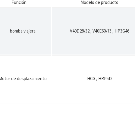
Función
Modelo de producto
bomba viajera
V40D28/32
,
V40E60/75
,
HP3G46
Motor de desplazamiento
HCG
,
HRP5D