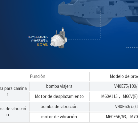
Función
Modelo de pro
bomba viajera
V40E75/100/
ma para camina
r
Motor de desplazamiento
M60V115
，
M60V(E)
bomba de vibración
V40E60/75/
ma de vibració
n
motor de vibración
M60F56/63
，
M70