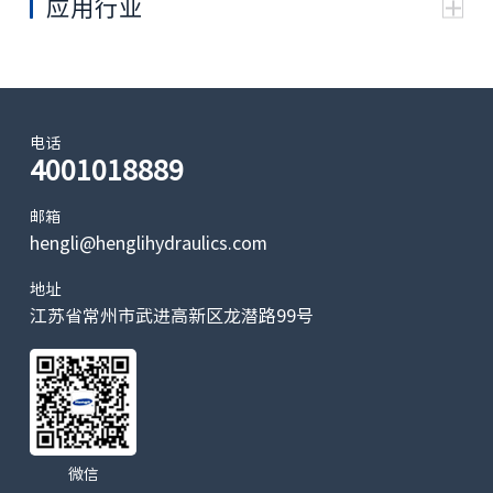
应用行业
感器等以满足各领域用户需要
排量
cm3/rev.
470
520
565
620
680
75
最大扭矩
Nm
3366
3724
4047
3947
4329
477
最低稳定转
rpm
5
速
电话
最大
4001018889
全排
rpm
385
350
320
350
265
24
转速
量
（全
邮箱
变排
hengli@henglihydraulics.com
排
rpm
465
420
385
350
320
29
量
量）
地址
最大
压路机
江苏省常州市武进高新区龙潜路99号
压力
bar
450
400
压差
最大功率
kW
29
35
带
制
kg
53
动
微信
器