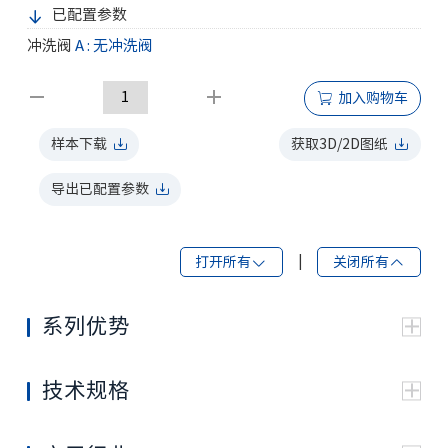
已配置参数
冲洗阀
A : 无冲洗阀
加入购物车
样本下载
获取3D/2D图纸
导出已配置参数
打开所有
|
关闭所有
系列优势
采用圆锥滚子轴承结构，可承受较大的轴向、径向载
荷
技术规格
采用端面配流结构，磨损后自动补偿能力强，确保高
系列
HRP5D
容积效率、长寿命、高效稳定工作
马达性能
可选用多种功能模块，例如制动器、变速阀、速度传