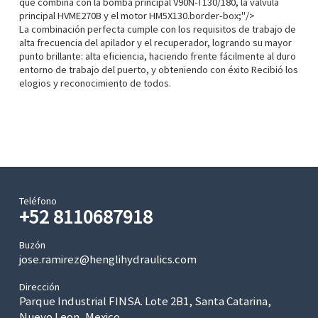
que combina con la bomba principal V90N-T130/180, la válvula
principal HVME270B y el motor HM5X130.border-box;"/>
La combinación perfecta cumple con los requisitos de trabajo de
alta frecuencia del apilador y el recuperador, logrando su mayor
punto brillante: alta eficiencia, haciendo frente fácilmente al duro
entorno de trabajo del puerto, y obteniendo con éxito Recibió los
elogios y reconocimiento de todos.
Teléfono
+52 8110687918
Buzón
jose.ramirez@henglihydraulics.com
Dirección
Parque Industrial FINSA. Lote 2B1, Santa Catarina,
Nuevo Leon, Mexico.